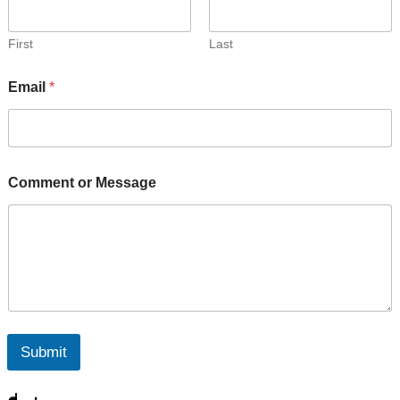
First
Last
Email
*
N
Comment or Message
a
m
e
o
r
o
r
Submit