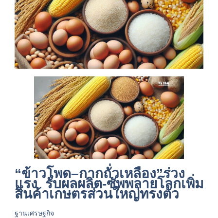
“ข้าวโพด–กากถั่วเหลือง”ร่วง
แรง รับผลผลิต-ซัพพลายโลกเพิ่ม
สินค้าเกษตรส่วนใหญ่ทรงตัว
ฐานเศรษฐกิจ