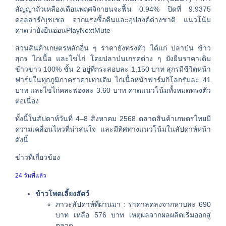
สัญญาถั่วเหลืองเดือนพฤศจิกายนจะฟื้น 0.94% ปิดที่ 9.9375
ดอลลาร์/บุชเชล จากแรงซื้อคืนและอุปสงค์ต่างชาติ แนวโน้ม
คาดว่ายังยืนอ่อนPlayNextMute
ส่วนสินค้าเกษตรหลักอื่น ๆ ราคายังทรงตัว ได้แก่ ปลาป่น ข้าว
สุกร ไก่เนื้อ และไข่ไก่ โดยปลาป่นเกรดต่าง ๆ ยังยืนราคาเดิม
ข้าวขาว 100% ชั้น 2 อยู่ที่กระสอบละ 1,150 บาท สุกรมีชีวิตหน้า
ฟาร์มในทุกภูมิภาคราคาเท่าเดิม ไก่เนื้อหน้าฟาร์มกิโลกรัมละ 41
บาท และไข่ไก่คละฟองละ 3.60 บาท คาดแนวโน้มทั้งหมดทรงตัว
ต่อเนื่อง
ทั้งนี้ในสัปดาห์วันที่ 4–8 สิงหาคม 2568 ตลาดสินค้าเกษตรไทยมี
ความเคลื่อนไหวที่น่าสนใจ และมีทิศทางแนวโน้มในสัปดาห์หน้า
ดังนี้
ข่าวที่เกี่ยวข้อง
24 วันที่แล้ว
ข้าวโพดเลี้ยงสัตว์
ภาวะสัปดาห์ที่ผ่านมา : ราคาลดลงจากหาบละ 690
บาท เหลือ 576 บาท เหตุผลจากผลผลิตเริ่มออกสู่
ตลาด