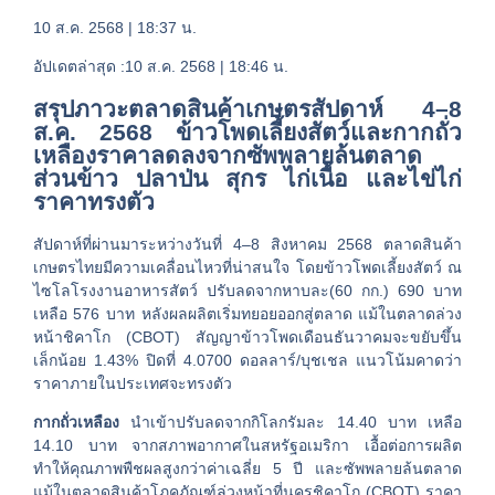
10 ส.ค. 2568 | 18:37 น.
อัปเดตล่าสุด :10 ส.ค. 2568 | 18:46 น.
สรุปภาวะตลาดสินค้าเกษตรสัปดาห์ 4–8
ส.ค. 2568 ข้าวโพดเลี้ยงสัตว์และกากถั่ว
เหลืองราคาลดลงจากซัพพลายล้นตลาด
ส่วนข้าว ปลาป่น สุกร ไก่เนื้อ และไข่ไก่
ราคาทรงตัว
สัปดาห์ที่ผ่านมาระหว่างวันที่ 4–8 สิงหาคม 2568 ตลาดสินค้า
เกษตรไทยมีความเคลื่อนไหวที่น่าสนใจ โดยข้าวโพดเลี้ยงสัตว์ ณ
ไซโลโรงงานอาหารสัตว์ ปรับลดจากหาบละ(60 กก.) 690 บาท
เหลือ 576 บาท หลังผลผลิตเริ่มทยอยออกสู่ตลาด แม้ในตลาดล่วง
หน้าชิคาโก (CBOT) สัญญาข้าวโพดเดือนธันวาคมจะขยับขึ้น
เล็กน้อย 1.43% ปิดที่ 4.0700 ดอลลาร์/บุชเชล แนวโน้มคาดว่า
ราคาภายในประเทศจะทรงตัว
กากถั่วเหลือง
นำเข้าปรับลดจากกิโลกรัมละ 14.40 บาท เหลือ
14.10 บาท จากสภาพอากาศในสหรัฐอเมริกา เอื้อต่อการผลิต
ทำให้คุณภาพพืชผลสูงกว่าค่าเฉลี่ย 5 ปี และซัพพลายล้นตลาด
แม้ในตลาดสินค้าโภคภัณฑ์ล่วงหน้าที่นครชิคาโก (CBOT) ราคา