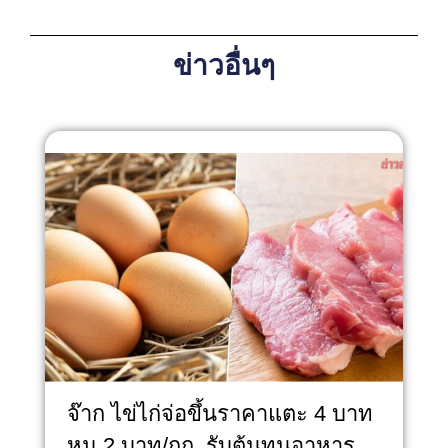
ข่าวอื่นๆ
จ๊าก ไข่ไก่จ่อขึ้นราคาแตะ 4 บาท
หมู 2 บาท/กก. รับต้นทุนอาหาร