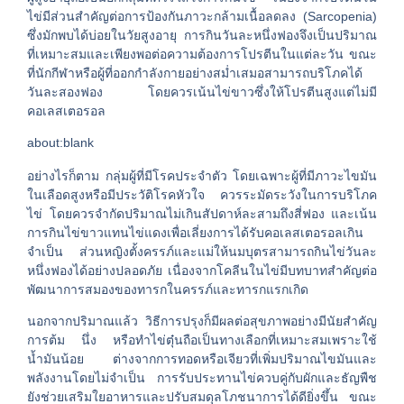
ไข่มีส่วนสำคัญต่อการป้องกันภาวะกล้ามเนื้อลดลง (Sarcopenia)
ซึ่งมักพบได้บ่อยในวัยสูงอายุ การกินวันละหนึ่งฟองจึงเป็นปริมาณ
ที่เหมาะสมและเพียงพอต่อความต้องการโปรตีนในแต่ละวัน ขณะ
ที่นักกีฬาหรือผู้ที่ออกกำลังกายอย่างสม่ำเสมอสามารถบริโภคได้
วันละสองฟอง โดยควรเน้นไข่ขาวซึ่งให้โปรตีนสูงแต่ไม่มี
คอเลสเตอรอล
about:blank
อย่างไรก็ตาม กลุ่มผู้ที่มีโรคประจำตัว โดยเฉพาะผู้ที่มีภาวะไขมัน
ในเลือดสูงหรือมีประวัติโรคหัวใจ ควรระมัดระวังในการบริโภค
ไข่ โดยควรจำกัดปริมาณไม่เกินสัปดาห์ละสามถึงสี่ฟอง และเน้น
การกินไข่ขาวแทนไข่แดงเพื่อเลี่ยงการได้รับคอเลสเตอรอลเกิน
จำเป็น ส่วนหญิงตั้งครรภ์และแม่ให้นมบุตรสามารถกินไข่วันละ
หนึ่งฟองได้อย่างปลอดภัย เนื่องจากโคลีนในไข่มีบทบาทสำคัญต่อ
พัฒนาการสมองของทารกในครรภ์และทารกแรกเกิด
นอกจากปริมาณแล้ว วิธีการปรุงก็มีผลต่อสุขภาพอย่างมีนัยสำคัญ
การต้ม นึ่ง หรือทำไข่ตุ๋นถือเป็นทางเลือกที่เหมาะสมเพราะใช้
น้ำมันน้อย ต่างจากการทอดหรือเจียวที่เพิ่มปริมาณไขมันและ
พลังงานโดยไม่จำเป็น การรับประทานไข่ควบคู่กับผักและธัญพืช
ยังช่วยเสริมใยอาหารและปรับสมดุลโภชนาการได้ดียิ่งขึ้น ขณะ