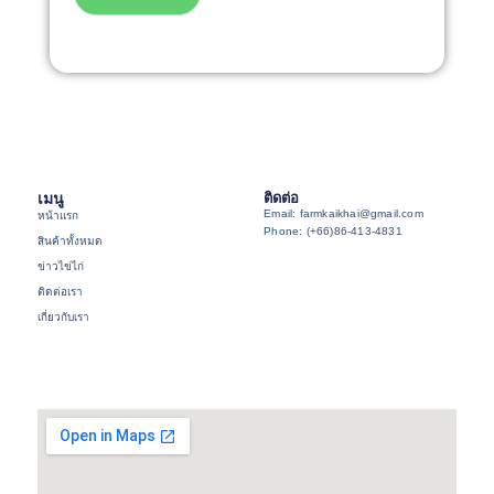
เมนู
ติดต่อ
Email: farmkaikhai@gmail.com
หน้าแรก
Phone: (+66)86-413-4831
สินค้าทั้งหมด
ข่าวไข่ไก่
ติดต่อเรา
เกี่ยวกับเรา