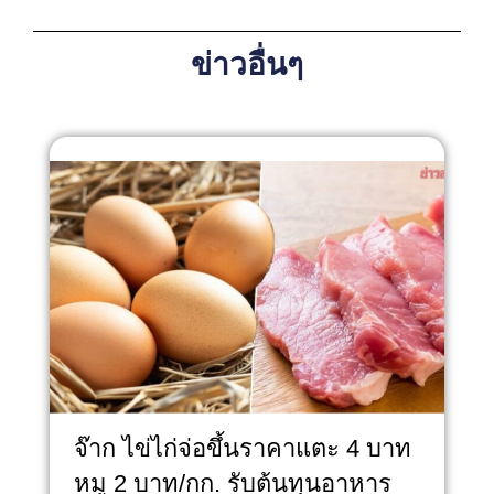
ข่าวอื่นๆ
จ๊าก ไข่ไก่จ่อขึ้นราคาแตะ 4 บาท
หมู 2 บาท/กก. รับต้นทุนอาหาร