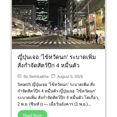
ญี่ปุ่นเจอ ‘ไข้หวัดนก’ ระบาดเพิ่ม
สั่งกำจัดสัตว์ปีก 4 หมื่นตัว
August 5, 2026
By
farmkaikha
Search ญี่ปุ่นเจอ ‘ไข้หวัดนก’ ระบาดเพิ่ม สั่ง
กำจัดสัตว์ปีก 4 หมื่นตัว ญี่ปุ่นเจอ ‘ไข้หวัดนก’
ระบาดเพิ่ม สั่งกำจัดสัตว์ปีก 4 หมื่นตัว โตเกียว,
2 พ.ย. (ซินหัว) — เมื่อวันอังคาร (1 พ.ย.)...
Read More