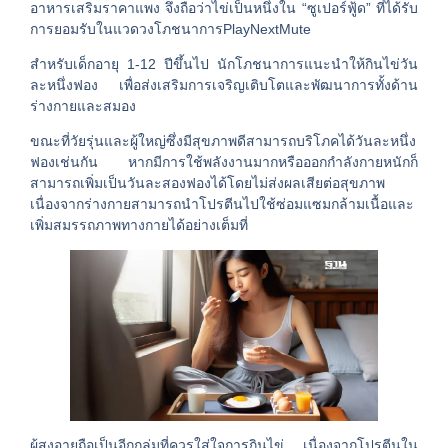
อาหารเสริมราคาแพง จึงถือว่าไข่เป็นหนึ่งใน “ซูเปอร์ฟู้ด” ที่ได้รับ
การยอมรับในแวดวงโภชนาการPlayNextMute
สำหรับเด็กอายุ 1-12 ปีขึ้นไป นักโภชนาการแนะนำให้กินไข่วัน
ละหนึ่งฟอง เพื่อส่งเสริมการเจริญเติบโตและพัฒนาการทั้งด้าน
ร่างกายและสมอง
ขณะที่วัยรุ่นและผู้ใหญ่ซึ่งมีสุขภาพดีสามารถบริโภคได้วันละหนึ่ง
ฟองเช่นกัน หากมีการใช้พลังงานมากหรือออกกำลังกายหนักก็
สามารถเพิ่มเป็นวันละสองฟองได้โดยไม่ส่งผลเสียต่อสุขภาพ
เนื่องจากร่างกายสามารถนำโปรตีนไปใช้ซ่อมแซมกล้ามเนื้อและ
เพิ่มสมรรถภาพทางกายได้อย่างเต็มที่
ผู้สูงอายุถือเป็นอีกกลุ่มที่ควรใส่ใจการกินไข่ เนื่องจากโปรตีนใน