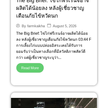
The Big Brief: ไข่ไก่ฟรีเรนจ์อาจ
ผลิตได้น้อยลง หลังผู้เชี่ยวชาญ
เตือนภัยไข้หวัดนก
August 5, 2026
By
farmkaikha
The Big Brief: ไข่ไก่ฟรีเรนจ์อาจผลิตได้น้อย
ลง หลังผู้เชี่ยวชาญเตือนภัยไข้หวัดนก 03:44 F
การเลี้ยงไก่แบบปล่อยอิสระเคยได้รับการ
ยอมรับว่าเป็นทางเลือกที่มีสวัสดิภาพสัตว์ดี
กว่า แต่ผู้เชี่ยวชาญระบุว่า...
Read More