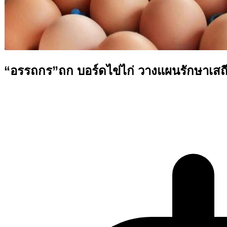
“อรรถกร”ถก บอร์ดไข่ไก่ วางแผนรักษาเสถีย