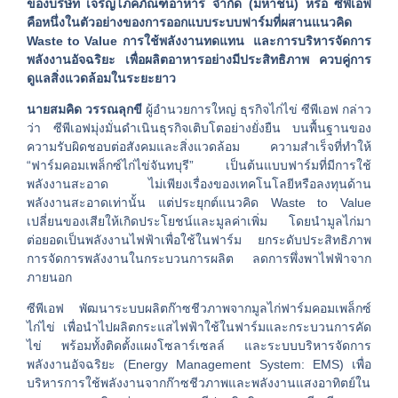
ของบริษัท เจริญโภคภัณฑ์อาหาร จำกัด (มหาชน) หรือ ซีพีเอฟ
คือหนึ่งในตัวอย่างของการออกแบบระบบฟาร์มที่ผสานแนวคิด
Waste to Value การใช้พลังงานทดแทน และการบริหารจัดการ
พลังงานอัจฉริยะ เพื่อผลิตอาหารอย่างมีประสิทธิภาพ ควบคู่การ
ดูแลสิ่งแวดล้อมในระยะยาว
นายสมคิด วรรณลุกขี
ผู้อำนวยการใหญ่ ธุรกิจไก่ไข่ ซีพีเอฟ กล่าว
ว่า ซีพีเอฟมุ่งมั่นดำเนินธุรกิจเติบโตอย่างยั่งยืน บนพื้นฐานของ
ความรับผิดชอบต่อสังคมและสิ่งแวดล้อม ความสำเร็จที่ทำให้
“ฟาร์มคอมเพล็กซ์ไก่ไข่จันทบุรี” เป็นต้นแบบฟาร์มที่มีการใช้
พลังงานสะอาด ไม่เพียงเรื่องของเทคโนโลยีหรือลงทุนด้าน
พลังงานสะอาดเท่านั้น แต่ประยุกต์แนวคิด Waste to Value
เปลี่ยนของเสียให้เกิดประโยชน์และมูลค่าเพิ่ม โดยนำมูลไก่มา
ต่อยอดเป็นพลังงานไฟฟ้าเพื่อใช้ในฟาร์ม ยกระดับประสิทธิภาพ
การจัดการพลังงานในกระบวนการผลิต ลดการพึ่งพาไฟฟ้าจาก
ภายนอก
ซีพีเอฟ พัฒนาระบบผลิตก๊าซชีวภาพจากมูลไก่ฟาร์มคอมเพล็กซ์
ไก่ไข่ เพื่อนำไปผลิตกระแสไฟฟ้าใช้ในฟาร์มและกระบวนการคัด
ไข่ พร้อมทั้งติดตั้งแผงโซลาร์เซลล์ และระบบบริหารจัดการ
พลังงานอัจฉริยะ (Energy Management System: EMS) เพื่อ
บริหารการใช้พลังงานจากก๊าซชีวภาพและพลังงานแสงอาทิตย์ใน