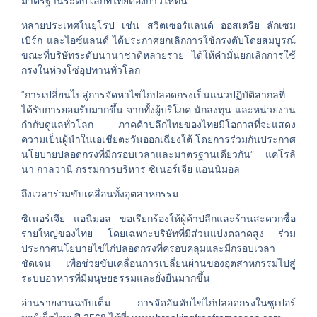
มาตรฐานระดับโลกที่ไทยต้องก้าวให้ทัน
หลายประเทศในยุโรป เช่น สวิตเซอร์แลนด์ ออสเตรีย ลักเซม
เบิร์ก และไอซ์แลนด์ ได้ประกาศยกเลิกการใช้กรงตับโดยสมบูรณ์
ขณะที่บริษัทระดับนานาชาติหลายราย ได้ให้คำมั่นยกเลิกการใช้
กรงในห่วงโซ่อุปทานทั่วโลก
“การเปลี่ยนไปสู่การจัดหาไข่ไก่ปลอดกรงเป็นแนวปฏิบัติสากลที่
ได้รับการยอมรับมากขึ้น จากทั้งผู้บริโภค นักลงทุน และหน่วยงาน
กำกับดูแลทั่วโลก ภาคค้าปลีกไทยของไทยมีโอกาสที่จะแสดง
ความเป็นผู้นำในเอเชียตะวันออกเฉียงใต้ โดยการร่วมกันประกาศ
นโยบายปลอดกรงที่มีกรอบเวลาและมาตรฐานเดียวกัน” แคโรลิ
นา กาลวานี กรรมการบริหาร ซิเนอร์เจีย แอนนิมอล
ถึงเวลาร่วมขับเคลื่อนทั้งอุตสาหกรรม
ซิเนอร์เจีย แอนิมอล ขอเรียกร้องให้ผู้ค้าปลีกและร้านสะดวกซื้อ
รายใหญ่ของไทย โดยเฉพาะบริษัทที่มีส่วนแบ่งตลาดสูง ร่วม
ประกาศนโยบายไข่ไก่ปลอดกรงที่ครอบคลุมและมีกรอบเวลา
ชัดเจน เพื่อช่วยขับเคลื่อนการเปลี่ยนผ่านของอุตสาหกรรมไปสู่
ระบบอาหารที่มีมนุษยธรรมและยั่งยืนมากขึ้น
อ่านรายงานฉบับเต็ม การจัดอันดับไข่ไก่ปลอดกรงในซูเปอร์