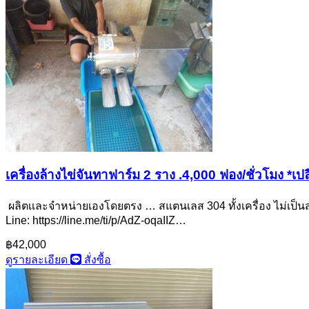
เครื่องล้างไข่จันทาฟาร์ม 2 ราง .4,000 ฟอง/ชั่วโมง *เปล
ผลิตเเละจำหน่ายเองโดยตรง … สแตนเลส 304 ทั้งเครื่อง ไม่เป็นสน
Line: https://line.me/ti/p/AdZ-oqaIIZ…
฿42,000
ดูรายละเอียด
สั่งซื้อ