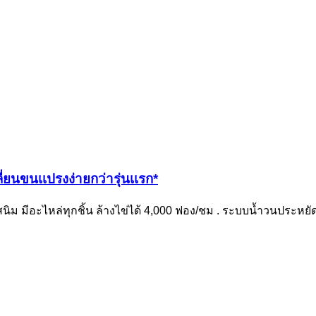
ี่ยนขนเเปรงง่ายกว่ารุ่นเเรก*
ิม มีอะไหล่ทุกชิ้น ล้างไข่ได้ 4,000 ฟอง/ชม . ระบบน้ำวนประหยัด