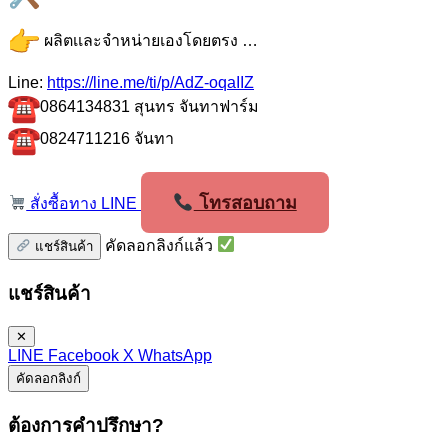
ผลิตเเละจำหน่ายเองโดยตรง …
Line:
https://line.me/ti/p/AdZ-
oqaIIZ
0864134831 สุนทร จันทาฟาร์ม
0824711216 จันทา
โทรสอบถาม
สั่งซื้อทาง LINE
คัดลอกลิงก์แล้ว
แชร์สินค้า
แชร์สินค้า
✕
LINE
Facebook
X
WhatsApp
คัดลอกลิงก์
ต้องการคำปรึกษา?